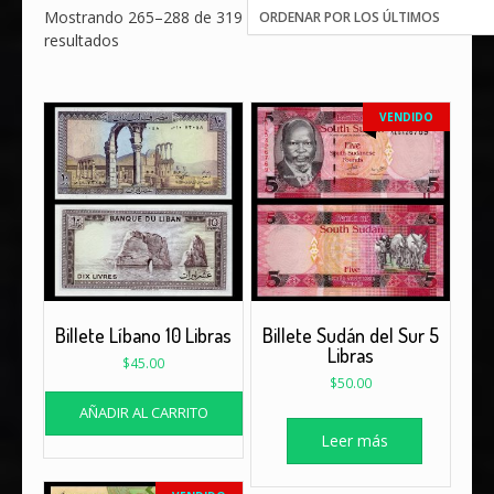
Mostrando 265–288 de 319
Ordenado
resultados
por
los
últimos
VENDIDO
Billete Líbano 10 Libras
Billete Sudán del Sur 5
Libras
$
45.00
$
50.00
AÑADIR AL CARRITO
Leer más