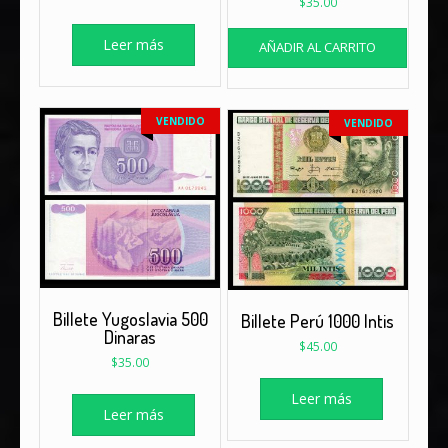
$
35.00
Leer más
AÑADIR AL CARRITO
VENDIDO
VENDIDO
Billete Yugoslavia 500
Billete Perú 1000 Intis
Dinaras
$
45.00
$
35.00
Leer más
Leer más