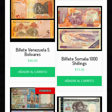
Billete Venezuela 5
Bolivares
Billlete Somalia 1000
$
40.00
Shillings
$
73.00
AÑADIR AL CARRITO
AÑADIR AL CARRITO
VENDIDO