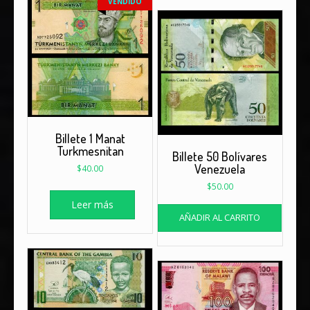
VENDIDO
Billete 1 Manat
Turkmesnitan
Billete 50 Bolívares
Venezuela
$
40.00
$
50.00
Leer más
AÑADIR AL CARRITO