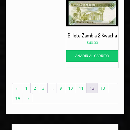
Billete Zambia 2 Kwacha
$
40.00
AÑADIR AL CARRITO
←
1
2
3
…
9
10
11
12
13
14
→