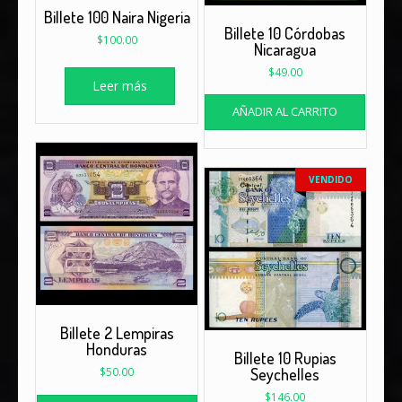
Billete 100 Naira Nigeria
Billete 10 Córdobas
$
100.00
Nicaragua
$
49.00
Leer más
AÑADIR AL CARRITO
VENDIDO
Billete 2 Lempiras
Honduras
Billete 10 Rupias
$
50.00
Seychelles
$
146.00