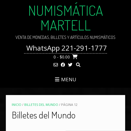
Skip
NUMISMÁTICA
to
content
MARTELL
VENTA DE MONEDAS, BILLETES Y ARTÍCULOS NUMISMÁTICOS
WhatsApp 221-291-1777
0
- $0.00
MENU
INICIO
/
BILLETES DEL MUNDO
/ PÁGINA 12
Billetes del Mundo