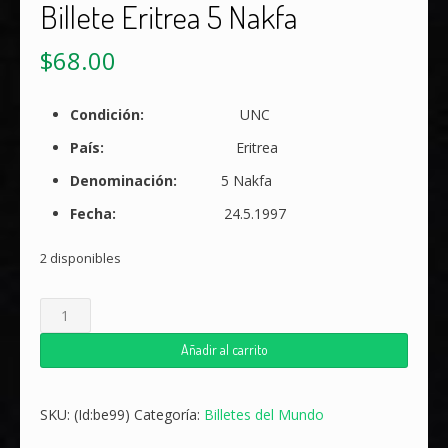
Billete Eritrea 5 Nakfa
$
68.00
Condición:
UNC
País:
Eritrea
Denominación:
5 Nakfa
Fecha:
24.5.1997
2 disponibles
Billete
Eritrea
5
Añadir al carrito
Nakfa
cantidad
SKU:
(Id:be99)
Categoría:
Billetes del Mundo