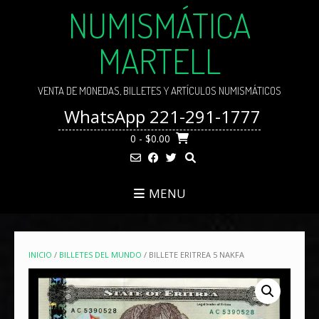
Skip
NUMISMÁTICA
to
content
MARTELL
VENTA DE MONEDAS, BILLETES Y ARTÍCULOS NUMISMÁTICOS
WhatsApp 221-291-1777
0
- $0.00
MENU
INICIO
/
BILLETES DEL MUNDO
/ BILLETE ERITREA 5 NAKFA