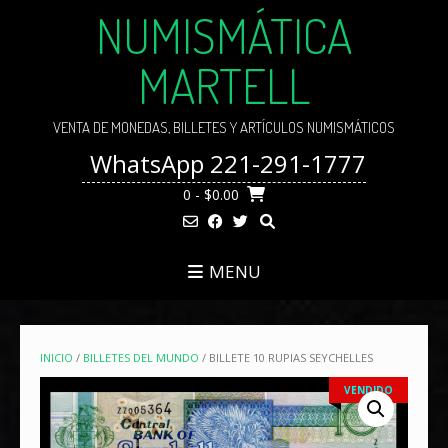
Skip
NUMISMÁTICA
to
content
MARTELL
VENTA DE MONEDAS, BILLETES Y ARTÍCULOS NUMISMÁTICOS
WhatsApp 221-291-1777
0
- $0.00
MENU
INICIO
/
BILLETES DEL MUNDO
/ BILLETE 10 RUPIAS SEYCHELLES
VENDIDO