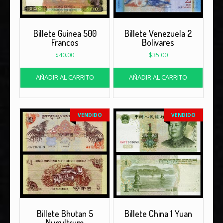
Billete Guinea 500
Billete Venezuela 2
Francos
Bolivares
$
40.00
$
35.00
AÑADIR AL CARRITO
AÑADIR AL CARRITO
VENDIDO
VENDIDO
Billete Bhutan 5
Billete China 1 Yuan
Nugultrum