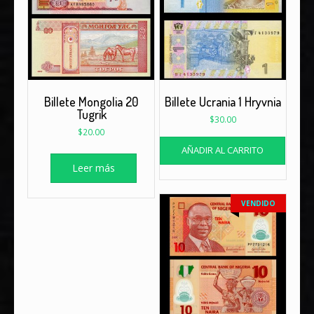
Billete Mongolia 20
Billete Ucrania 1 Hryvnia
Tugrik
$
30.00
$
20.00
AÑADIR AL CARRITO
Leer más
VENDIDO