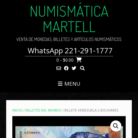
Skip
NUMISMÁTICA
to
content
MARTELL
VENTA DE MONEDAS, BILLETES Y ARTÍCULOS NUMISMÁTICOS
WhatsApp 221-291-1777
0
- $0.00
MENU
INICIO
/
BILLETES DEL MUNDO
/ BILLETE VENEZUELA 2 BOLIVARES