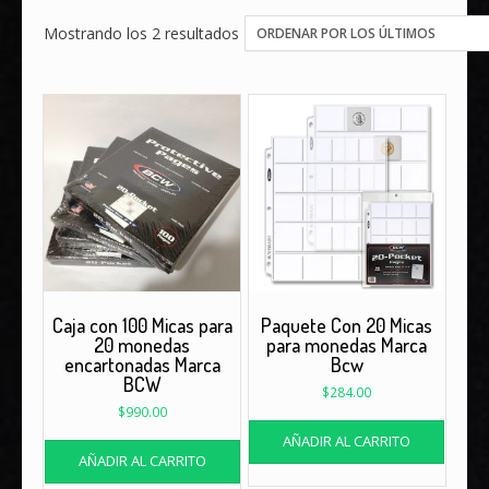
Ordenado
Mostrando los 2 resultados
por
los
últimos
Caja con 100 Micas para
Paquete Con 20 Micas
20 monedas
para monedas Marca
encartonadas Marca
Bcw
BCW
$
284.00
$
990.00
AÑADIR AL CARRITO
AÑADIR AL CARRITO