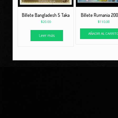
Billete Bangladesh 5 Taka
Billete Rumania 200
$
20.00
$
110.00
AÑADIR AL CARRIT
Leer más