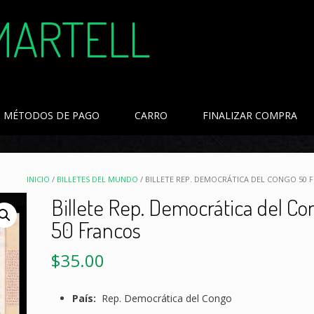
MARTELL
MÉTODOS DE PAGO
CARRO
FINALIZAR COMPRA
INICIO
/
BILLETES DEL MUNDO
/ BILLETE REP. DEMOCRÁTICA DEL CONGO 50 
Billete Rep. Democrática del Co
50 Francos
$
35.00
País:
Rep. Democrática del Congo