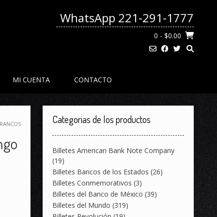
WhatsApp 221-291-1777
0
- $0.00
MI CUENTA
CONTACTO
Categorias de los productos
FRANCOS
ngo
Billetes American Bank Note Company
(19)
Billetes Bancos de los Estados
(26)
Billetes Conmemorativos
(3)
Billetes del Banco de México
(39)
Billetes del Mundo
(319)
Billetes Revolución
(19)