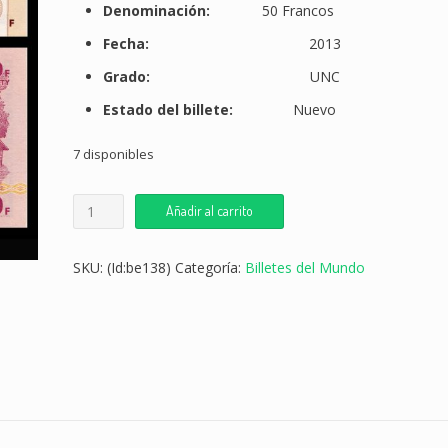
Denominación:
50 Francos
Fecha:
2013
Grado:
UNC
Estado del billete:
Nuevo
7 disponibles
Billete
Añadir al carrito
Rep.
Democrática
del
SKU:
(Id:be138)
Categoría:
Billetes del Mundo
Congo
50
Francos
cantidad