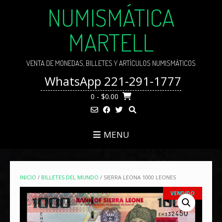
Skip
NUMISMÁTICA
to
content
MARTELL
VENTA DE MONEDAS, BILLETES Y ARTÍCULOS NUMISMÁTICOS
WhatsApp 221-291-1777
0
- $0.00
MENU
INICIO
/
BILLETES DEL MUNDO
/ SIERRA LEONA 1000 LEONES
VENDIDO