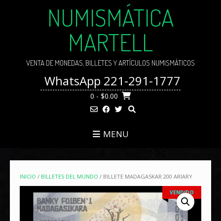
Skip
NUMISMÁTICA
to
content
MARTELL
VENTA DE MONEDAS, BILLETES Y ARTÍCULOS NUMISMÁTICOS
WhatsApp 221-291-1777
0
- $0.00
MENU
INICIO
/
BILLETES DEL MUNDO
/ BILLETE MADAGASKAR 200 ARIARY
VENDIDO