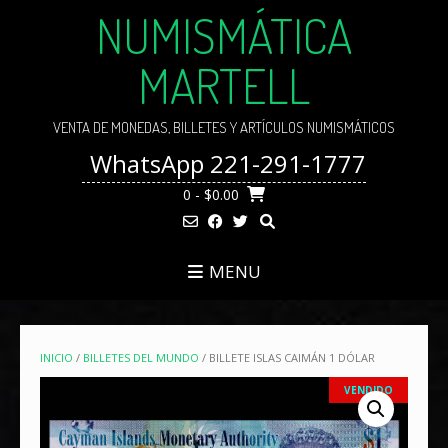
Skip
NUMISMÁTICA
to
content
MARTELL
VENTA DE MONEDAS, BILLETES Y ARTÍCULOS NUMISMÁTICOS
WhatsApp 221-291-1777
0
- $0.00
MENU
INICIO
/
BILLETES DEL MUNDO
/ BILLETE ISLAS CAIMÁN 1 DÓLAR
VENDIDO