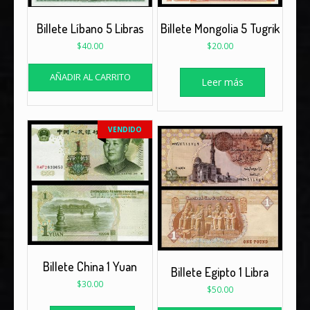
Billete Líbano 5 Libras
Billete Mongolia 5 Tugrik
$
40.00
$
20.00
AÑADIR AL CARRITO
Leer más
VENDIDO
Billete China 1 Yuan
Billete Egipto 1 Libra
$
30.00
$
50.00