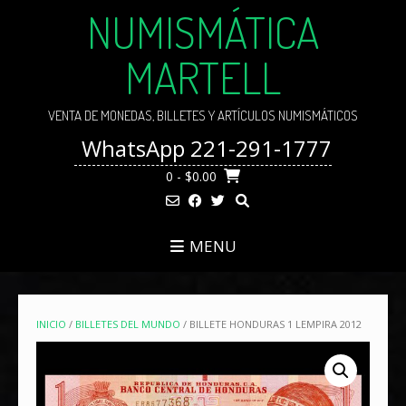
Skip
NUMISMÁTICA
to
content
MARTELL
VENTA DE MONEDAS, BILLETES Y ARTÍCULOS NUMISMÁTICOS
WhatsApp 221-291-1777
0
- $0.00
MENU
INICIO
/
BILLETES DEL MUNDO
/ BILLETE HONDURAS 1 LEMPIRA 2012