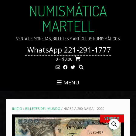
Skip
NUMISMÁTICA
to
content
MARTELL
VENTA DE MONEDAS, BILLETES Y ARTÍCULOS NUMISMÁTICOS
WhatsApp 221-291-1777
0
- $0.00
MENU
INICIO
/
BILLETES DEL MUNDO
/ NIGERIA 200 NAIRA – 2020
VENDIDO