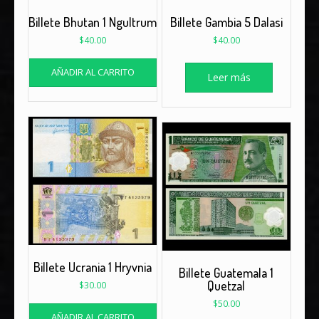
Billete Bhutan 1 Ngultrum
Billete Gambia 5 Dalasi
$
40.00
$
40.00
AÑADIR AL CARRITO
Leer más
Billete Ucrania 1 Hryvnia
Billete Guatemala 1
Quetzal
$
30.00
$
50.00
AÑADIR AL CARRITO