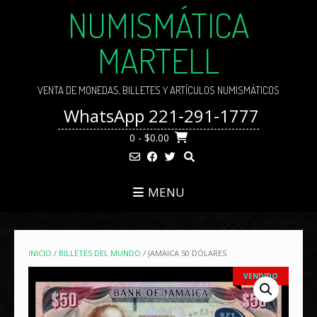
Skip
NUMISMÁTICA
to
content
MARTELL
VENTA DE MONEDAS, BILLETES Y ARTÍCULOS NUMISMÁTICOS
WhatsApp 221-291-1777
0
- $0.00
MENU
INICIO
/
BILLETES DEL MUNDO
/ JAMAICA 50 DÓLARES
VENDIDO