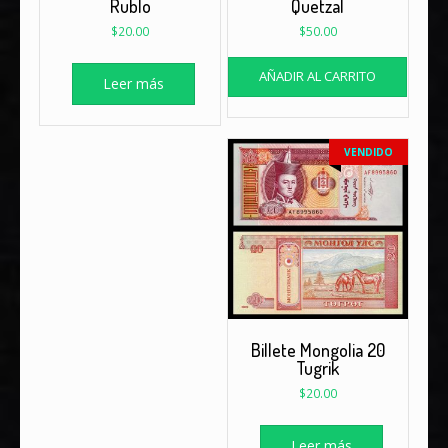
Rublo
Quetzal
$
20.00
$
50.00
AÑADIR AL CARRITO
Leer más
VENDIDO
Billete Mongolia 20
Tugrik
$
20.00
Leer más