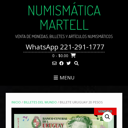
Skip
NUMISMÁTICA
to
content
MARTELL
VENTA DE MONEDAS, BILLETES Y ARTÍCULOS NUMISMÁTICOS
WhatsApp 221-291-1777
0
- $0.00
MENU
INICIO
/
BILLETES DEL MUNDO
/ BILLETE URUGUAY 20 PESOS
VENDIDO