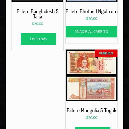
Billete Bangladesh 5
Billete Bhutan 1 Ngultrum
Taka
$
40.00
$
20.00
AÑADIR AL CARRITO
Leer más
VENDIDO
Billete Mongolia 5 Tugrik
$
20.00