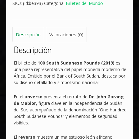
Libras
SKU:
(Id:be393)
Categoría:
Billetes del Mundo
(Pounds)
Año
2019
-
Descripción
Valoraciones (0)
León
cantidad
Descripción
El billete de
100 South Sudanese Pounds (2019)
es
una pieza representativa del papel moneda moderno de
África. Emitido por el Bank of South Sudan, destaca por
su diseño detallado y simbolismo nacional.
En el
anverso
presenta el retrato de
Dr. John Garang
de Mabior
, figura clave en la independencia de Sudán
del Sur, acompañado de la denominación “One Hundred
South Sudanese Pounds” y elementos de seguridad
visibles.
El
reverso
muestra un majestuoso león africano