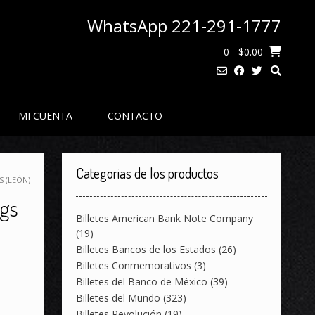
WhatsApp 221-291-1777
0
- $0.00
MI CUENTA
CONTACTO
Categorias de los productos
S (LEÓN)
ngs
Billetes American Bank Note Company
(19)
Billetes Bancos de los Estados
(26)
Billetes Conmemorativos
(3)
Billetes del Banco de México
(39)
Billetes del Mundo
(323)
Billetes Revolución
(19)