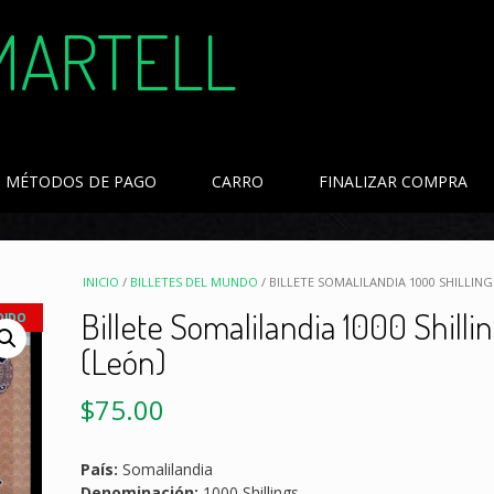
MARTELL
MÉTODOS DE PAGO
CARRO
FINALIZAR COMPRA
INICIO
/
BILLETES DEL MUNDO
/ BILLETE SOMALILANDIA 1000 SHILLING
Billete Somalilandia 1000 Shilli
DIDO
(León)
$
75.00
País:
Somalilandia
Denominación:
1000 Shillings