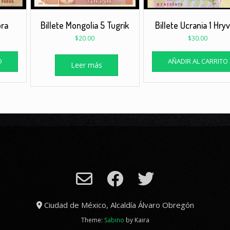
bra
Billete Mongolia 5 Tugrik
Billete Ucrania 1 Hry
$
20.00
$
30.00
O
AÑADIR AL CARRITO
Leer más
Ciudad de México, Alcaldía Álvaro Obregón
Theme:
Sabino
by Kaira