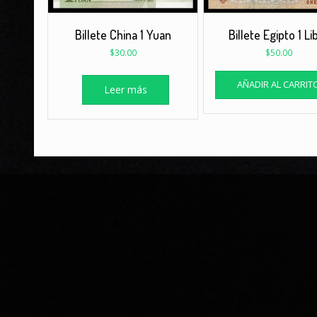
Billete China 1 Yuan
Billete Egipto 1 Li
$
30.00
$
50.00
AÑADIR AL CARRIT
Leer más