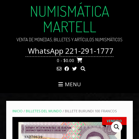
Skip
NUMISMÁTICA
to
content
MARTELL
VENTA DE MONEDAS, BILLETES Y ARTÍCULOS NUMISMÁTICOS
WhatsApp 221-291-1777
0
- $0.00
MENU
INICIO
/
BILLETES DEL MUNDO
/ BILLETE BURUNDI 100 FRANCOS
VENDIDO