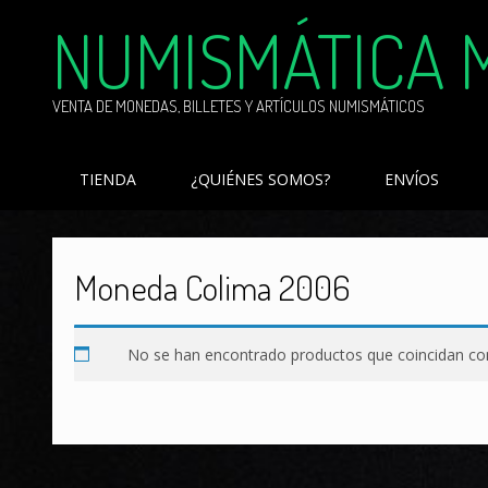
Skip
NUMISMÁTICA 
to
content
VENTA DE MONEDAS, BILLETES Y ARTÍCULOS NUMISMÁTICOS
TIENDA
¿QUIÉNES SOMOS?
ENVÍOS
Moneda Colima 2006
No se han encontrado productos que coincidan con