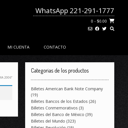
WhatsApp 221-291-1777
0
- $0.00
MI CUENTA
CONTACTO
Categorias de los productos
A 2006”
Billetes American Bank Note Company
(19)
Billetes Bancos de los Estados
(26)
Billetes Conmemorativos
(3)
Billetes del Banco de México
(39)
Billetes del Mundo
(323)
Billetes Revolución
(19)