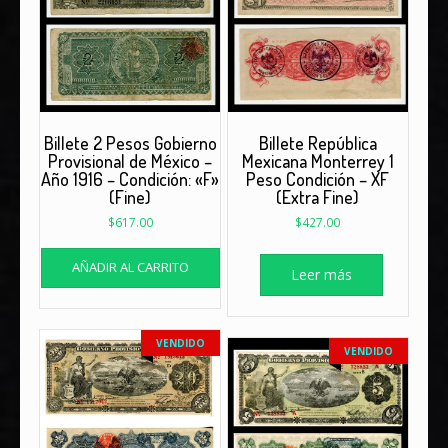
Billete 2 Pesos Gobierno
Billete República
Provisional de México –
Mexicana Monterrey 1
Año 1916 – Condición: «F»
Peso Condición – XF
(Fine)
(Extra Fine)
$
617.00
$
427.00
AÑADIR AL CARRITO
Leer más
VENDIDO
VENDIDO