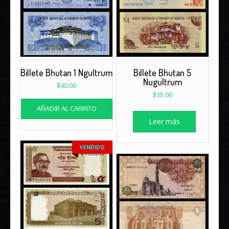
Billete Bhutan 1 Ngultrum
Billete Bhutan 5
Nugultrum
$
40.00
$
35.00
AÑADIR AL CARRITO
Leer más
VENDIDO