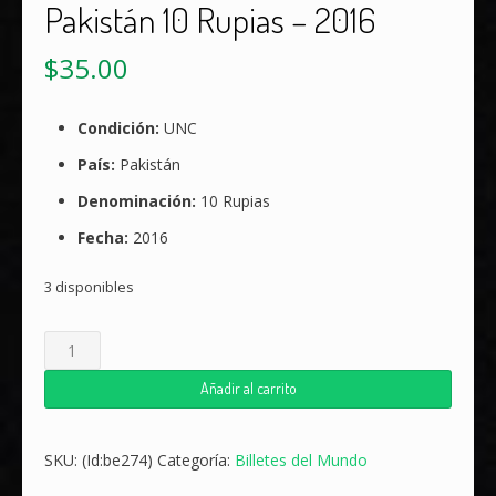
Pakistán 10 Rupias – 2016
$
35.00
Condición:
UNC
País:
Pakistán
Denominación:
10 Rupias
Fecha:
2016
3 disponibles
Pakistán
10
Rupias
Añadir al carrito
-
2016
cantidad
SKU:
(Id:be274)
Categoría:
Billetes del Mundo