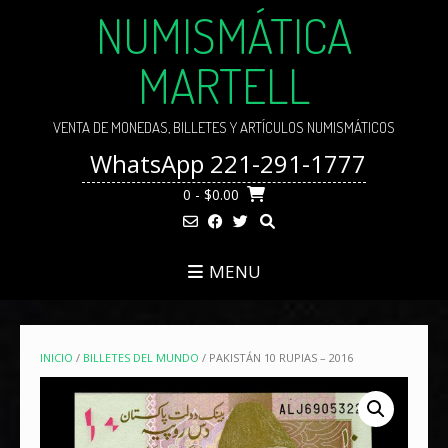
Skip
NUMISMÁTICA
to
content
MARTELL
VENTA DE MONEDAS, BILLETES Y ARTÍCULOS NUMISMÁTICOS
WhatsApp 221-291-1777
0
- $0.00
MENU
INICIO
/
BILLETES DEL MUNDO
/ PAKISTÁN 10 RUPIAS – 2016