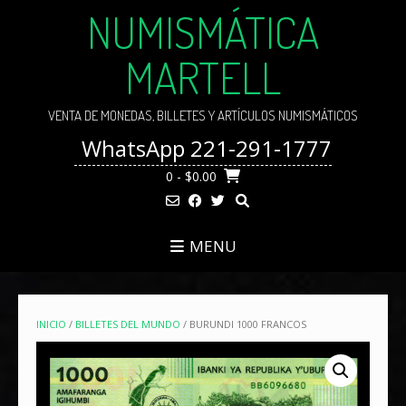
Skip
NUMISMÁTICA
to
content
MARTELL
VENTA DE MONEDAS, BILLETES Y ARTÍCULOS NUMISMÁTICOS
WhatsApp 221-291-1777
0
- $0.00
MENU
INICIO
/
BILLETES DEL MUNDO
/ BURUNDI 1000 FRANCOS