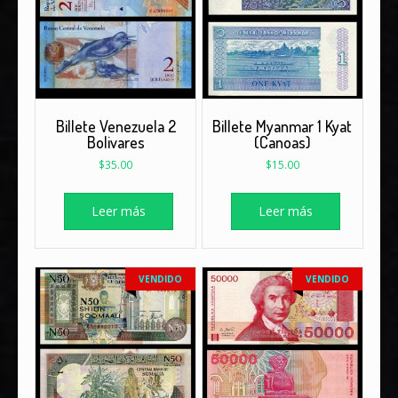
Billete Venezuela 2
Billete Myanmar 1 Kyat
Bolivares
(Canoas)
$
35.00
$
15.00
Leer más
Leer más
VENDIDO
VENDIDO