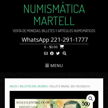
Skip
NUMISMÁTICA
to
content
MARTELL
VENTA DE MONEDAS, BILLETES Y ARTÍCULOS NUMISMÁTICOS
WhatsApp 221-291-1777
0
- $0.00
MENU
INICIO
/
BILLETES DEL MUNDO
/ BILLETE BRASIL 500 CRUZADOS