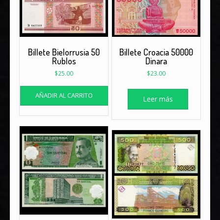
Billete Bielorrusia 50
Billete Croacia 50000
Rublos
Dinara
$
25.00
$
23.00
AÑADIR AL CARRITO
Leer más