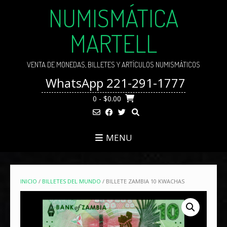
Skip
NUMISMÁTICA
to
content
MARTELL
VENTA DE MONEDAS, BILLETES Y ARTÍCULOS NUMISMÁTICOS
WhatsApp 221-291-1777
0
- $0.00
MENU
INICIO
/
BILLETES DEL MUNDO
/ BILLETE ZAMBIA 10 KWACHAS