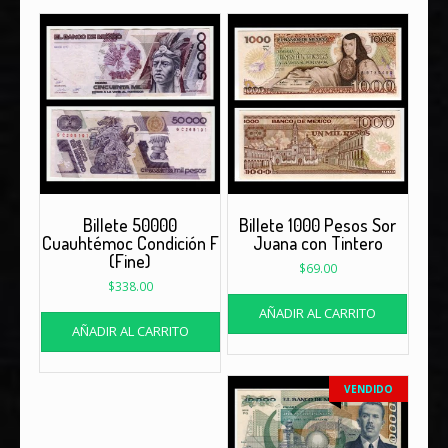
Billete 50000
Billete 1000 Pesos Sor
Cuauhtémoc Condición F
Juana con Tintero
(Fine)
$
69.00
$
338.00
AÑADIR AL CARRITO
AÑADIR AL CARRITO
VENDIDO