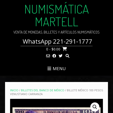
Skip
NUMISMÁTICA
to
content
MARTELL
VENTA DE MONEDAS, BILLETES Y ARTÍCULOS NUMISMÁTICOS
WhatsApp 221-291-1777
0
- $0.00
MENU
INICIO
/
BILLETES DEL BANCO DE MÉXICO
/ BILLETE MÉXICO 100 PESOS
VENUSTIANO CARRANZA