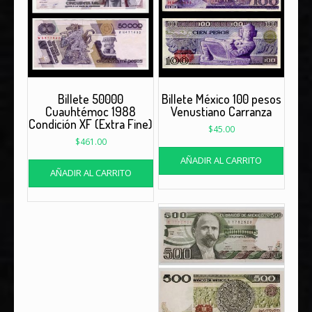
Billete 50000
Billete México 100 pesos
Cuauhtémoc 1988
Venustiano Carranza
Condición XF (Extra Fine)
$
45.00
$
461.00
AÑADIR AL CARRITO
AÑADIR AL CARRITO