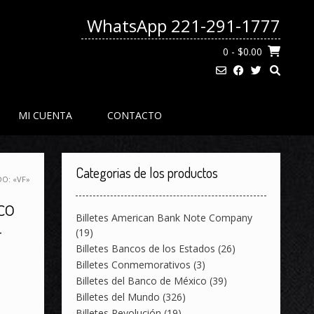
WhatsApp 221-291-1777
0
- $0.00
MI CUENTA
CONTACTO
Categorias de los productos
DO: «VF»
co
Billetes American Bank Note Company
–
(19)
Billetes Bancos de los Estados
(26)
Billetes Conmemorativos
(3)
Billetes del Banco de México
(39)
Billetes del Mundo
(326)
Billetes Revolución
(19)