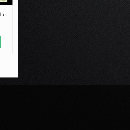
ta –
o