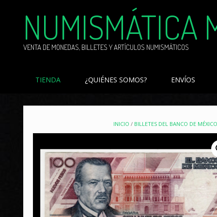
Skip
NUMISMÁTICA 
to
content
VENTA DE MONEDAS, BILLETES Y ARTÍCULOS NUMISMÁTICOS
TIENDA
¿QUIÉNES SOMOS?
ENVÍOS
INICIO
/
BILLETES DEL BANCO DE MÉXIC