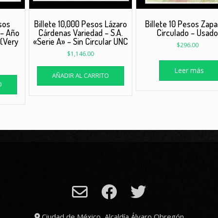
sos
Billete 10,000 Pesos Lázaro
Billete 10 Pesos Zapa
 – Año
Cárdenas Variedad – S.A.
Circulado – Usad
 (Very
«Serie A» – Sin Circular UNC
$
296.00
$
1,146.00
Leer más
AÑADIR AL CARRITO
O
Ciudad de México, Alcaldía Álvaro Obregón