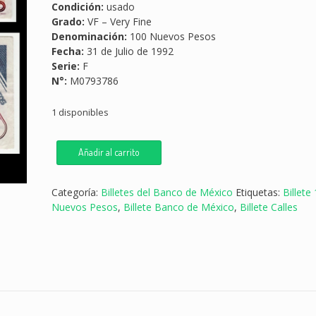
Condición:
usado
Grado:
VF – Very Fine
Denominación:
100 Nuevos Pesos
Fecha:
31 de Julio de 1992
Serie:
F
N°:
M0793786
1 disponibles
Billete
Añadir al carrito
100
Nuevos
Pesos
Categoría:
Billetes del Banco de México
Etiquetas:
Billete
Plutarco
Nuevos Pesos
,
Billete Banco de México
,
Billete Calles
Elías
Calles
-
Condición:
Usado
-
Grado: