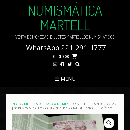
Skip
NUMISMÁTICA
to
content
MARTELL
VENTA DE MONEDAS, BILLETES Y ARTÍCULOS NUMISMÁTICOS
WhatsApp 221-291-1777
0
- $0.00
MENU
INICIO
/
BILLETES DEL BANCO DE MÉXICO
/ 5 BILLETES SIN RECORTAR
$50 PESOS MORELOS CON FOLDER OFICIAL DE BANCO DE MÉXICO