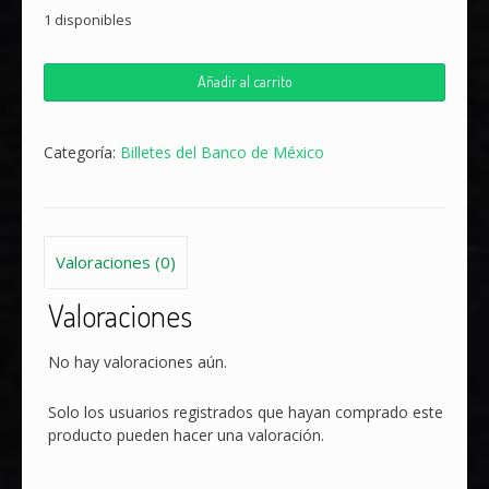
1 disponibles
5
Añadir al carrito
Billetes
sin
recortar
Categoría:
Billetes del Banco de México
$50
Pesos
Morelos
con
Folder
Valoraciones (0)
Oficial
de
Valoraciones
Banco
de
No hay valoraciones aún.
México
cantidad
Solo los usuarios registrados que hayan comprado este
producto pueden hacer una valoración.