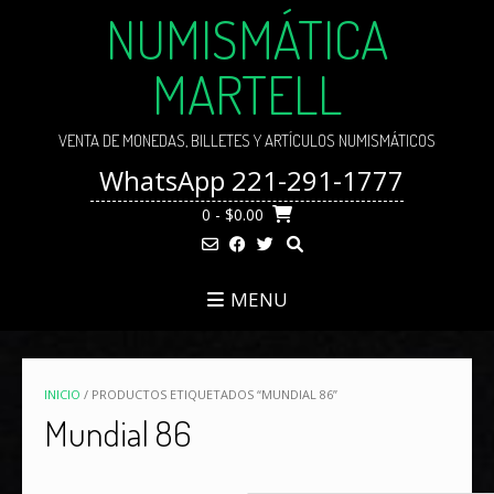
Skip
NUMISMÁTICA
to
content
MARTELL
VENTA DE MONEDAS, BILLETES Y ARTÍCULOS NUMISMÁTICOS
WhatsApp 221-291-1777
0
- $0.00
MENU
INICIO
/ PRODUCTOS ETIQUETADOS “MUNDIAL 86”
Mundial 86