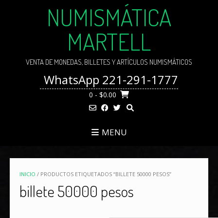
Skip
NUMISMÁTICA
to
content
MARTELL
VENTA DE MONEDAS, BILLETES Y ARTÍCULOS NUMISMÁTICOS
WhatsApp 221-291-1777
0
- $0.00
MENU
INICIO
/ PRODUCTOS ETIQUETADOS “BILLETE 50000 PESOS”
billete 50000 pesos