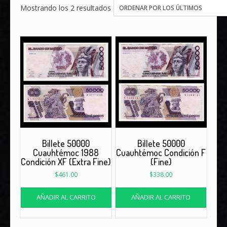
Ordenado
Mostrando los 2 resultados
por
los
últimos
Billete 50000
Billete 50000
Cuauhtémoc 1988
Cuauhtémoc Condición F
Condición XF (Extra Fine)
(Fine)
$
461.00
$
338.00
AÑADIR AL CARRITO
AÑADIR AL CARRITO