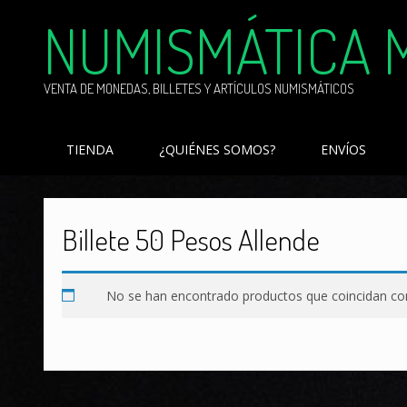
Skip
NUMISMÁTICA 
to
content
VENTA DE MONEDAS, BILLETES Y ARTÍCULOS NUMISMÁTICOS
TIENDA
¿QUIÉNES SOMOS?
ENVÍOS
Billete 50 Pesos Allende
No se han encontrado productos que coincidan con