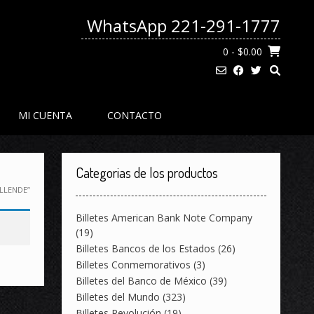
WhatsApp 221-291-1777
0
- $0.00
MI CUENTA
CONTACTO
Categorias de los productos
LLENDE”
Billetes American Bank Note Company
(19)
Billetes Bancos de los Estados
(26)
Billetes Conmemorativos
(3)
Billetes del Banco de México
(39)
Billetes del Mundo
(323)
Billetes Revolución
(19)